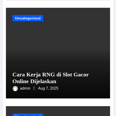
Uncategorized
Cara Kerja RNG di Slot Gacor
Online Dijelaskan
admin
Aug 7, 2025