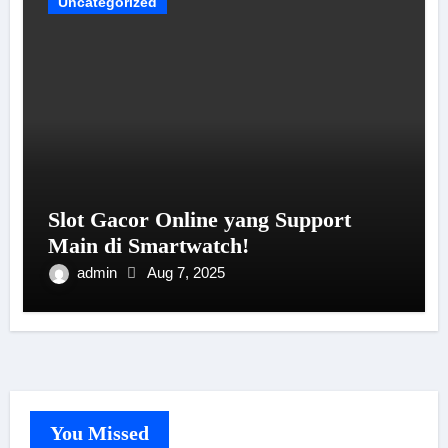
Uncategorized
Slot Gacor Online yang Support
Main di Smartwatch!
admin
Aug 7, 2025
You Missed