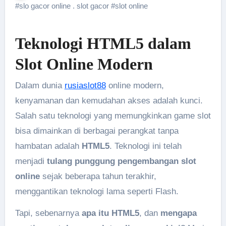
#
slo gacor online . slot gacor
#
slot online
Teknologi HTML5 dalam
Slot Online Modern
Dalam dunia
rusiaslot88
online modern,
kenyamanan dan kemudahan akses adalah kunci.
Salah satu teknologi yang memungkinkan game slot
bisa dimainkan di berbagai perangkat tanpa
hambatan adalah
HTML5
. Teknologi ini telah
menjadi
tulang punggung pengembangan slot
online
sejak beberapa tahun terakhir,
menggantikan teknologi lama seperti Flash.
Tapi, sebenarnya
apa itu HTML5
, dan
mengapa