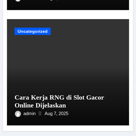
Uncategorized
Cara Kerja RNG di Slot Gacor
Online Dijelaskan
admin
Aug 7, 2025