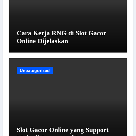
Cara Kerja RNG di Slot Gacor
Online Dijelaskan
Uncategorized
Slot Gacor Online yang Support