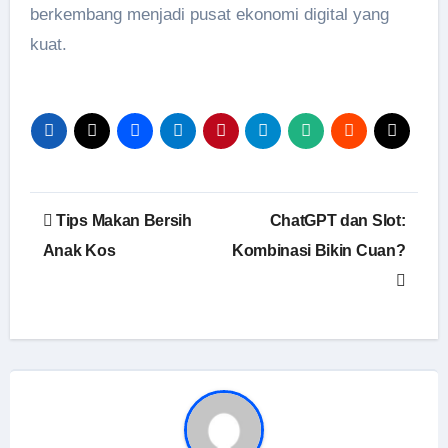
berkembang menjadi pusat ekonomi digital yang
kuat.
Post
Tips Makan Bersih
ChatGPT dan Slot:
navigation
Anak Kos
Kombinasi Bikin Cuan?