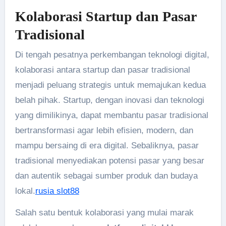
Kolaborasi Startup dan Pasar
Tradisional
Di tengah pesatnya perkembangan teknologi digital,
kolaborasi antara startup dan pasar tradisional
menjadi peluang strategis untuk memajukan kedua
belah pihak. Startup, dengan inovasi dan teknologi
yang dimilikinya, dapat membantu pasar tradisional
bertransformasi agar lebih efisien, modern, dan
mampu bersaing di era digital. Sebaliknya, pasar
tradisional menyediakan potensi pasar yang besar
dan autentik sebagai sumber produk dan budaya
lokal.
rusia slot88
Salah satu bentuk kolaborasi yang mulai marak