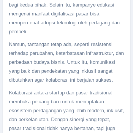
bagi kedua pihak. Selain itu, kampanye edukasi
mengenai manfaat digitalisasi pasar bisa
mempercepat adopsi teknologi oleh pedagang dan
pembeli.
Namun, tantangan tetap ada, seperti resistensi
terhadap perubahan, keterbatasan infrastruktur, dan
perbedaan budaya bisnis. Untuk itu, komunikasi
yang baik dan pendekatan yang inklusif sangat
dibutuhkan agar kolaborasi ini berjalan sukses.
Kolaborasi antara startup dan pasar tradisional
membuka peluang baru untuk menciptakan
ekosistem perdagangan yang lebih modern, inklusif,
dan berkelanjutan. Dengan sinergi yang tepat,
pasar tradisional tidak hanya bertahan, tapi juga