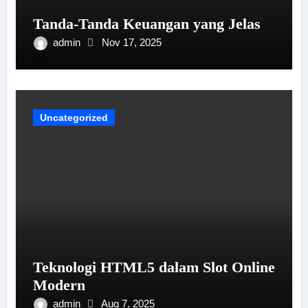
Tanda-Tanda Keuangan yang Jelas
admin
Nov 17, 2025
Uncategorized
Teknologi HTML5 dalam Slot Online
Modern
admin
Aug 7, 2025